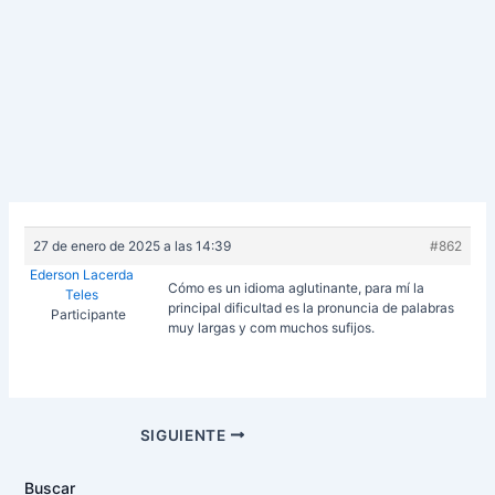
27 de enero de 2025 a las 14:39
#862
Ederson Lacerda
Cómo es un idioma aglutinante, para mí la
Teles
principal dificultad es la pronuncia de palabras
Participante
muy largas y com muchos sufijos.
Navegación
SIGUIENTE
de
entradas
Buscar