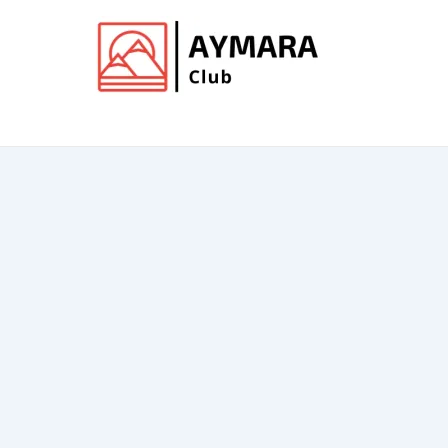
Ir
al
contenido
Club de Aymara