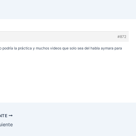
#872
o podría la práctica y muchos videos que solo sea del habla aymara para
ENTE
uiente