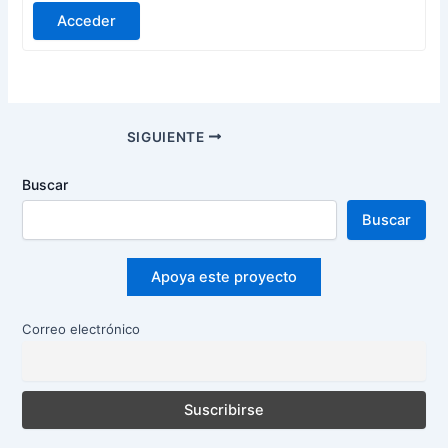
Acceder
Navegación
SIGUIENTE
de
entradas
Buscar
Buscar
Apoya este proyecto
Correo electrónico