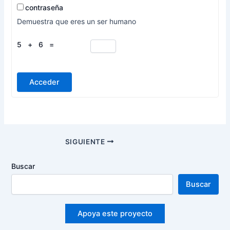
contraseña
Demuestra que eres un ser humano
5 + 6 =
Acceder
Navegación
SIGUIENTE
de
entradas
Buscar
Buscar
Apoya este proyecto