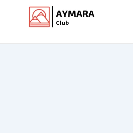
Ir
al
contenido
Club de Aymara