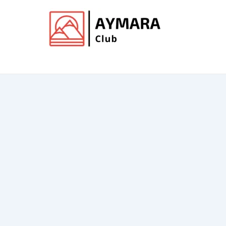
Ir
al
contenido
Club de Aymara