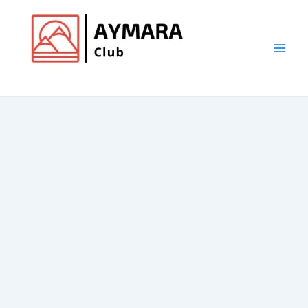
Ir
al
contenido
Main
Club de Aymara
Men