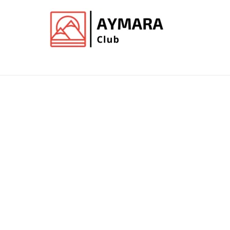
Ir
al
contenido
Club de Aymara